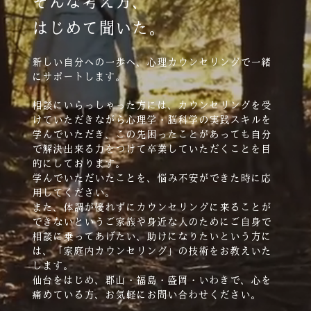
そんな考え方、
はじめて聞いた。
新しい自分への一歩へ、心理カウンセリングで一緒
にサポートします。
相談にいらっしゃった方には、カウンセリングを受
けていただきながら心理学・脳科学の実践スキルを
学んでいただき、この先困ったことがあっても自分
で解決出来る力をつけて卒業していただくことを目
的にしております。
学んでいただいたことを、悩み不安ができた時に応
用してください。
また、体調が優れずにカウンセリングに来ることが
できないというご家族や身近な人のためにご自身で
相談に乗ってあげたい、助けになりたいという方に
は、「家庭内カウンセリング」の技術をお教えいた
します。
仙台をはじめ、郡山・福島・盛岡・いわきで、心を
痛めている方、お気軽にお問い合わせください。