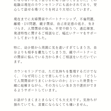
にならない不安や苦しさに寄り添ってきました。その
経験は現在のカウンセリングにも活かされており、安
心して話せる場づくりを何より大切にしています。
現在までに夫婦関係やパートナーシップ、不倫問題、
離婚・DV問題、親子関係、自己肯定感の低さ、生き
づらさ、人間関係の悩み、不安や抑うつ、適応障害、
発達特性に関するご相談など、幅広いテーマをサポー
トしてまいりました。
特に、幼少期から周囲に気を遣いすぎてしまう方、自
分よりも相手を優先してしまう方、親やパートナーと
の関係に悩んでいる方から多くご相談をいただいてい
ます。
カウンセリングでは、ただ気持ちを整理するだけでな
く、「なぜ同じことで苦しんでしまうのか」「どうし
て人間関係がうまくいかないのか」といった背景を一
緒に紐解きながら、その方らしい生き方や選択ができ
るようサポートしています。
お話がうまくまとまらなくても大丈夫です。気持ちが
揺れていても、言葉にならなくても構いません。