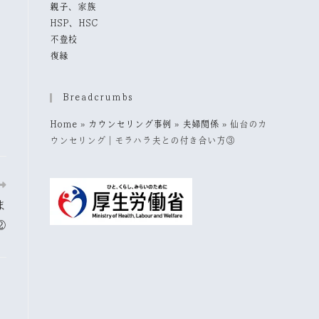
親子、家族
HSP、HSC
不登校
復縁
Breadcrumbs
Home
»
カウンセリング事例
»
夫婦関係
»
仙台のカ
ウンセリング｜モラハラ夫との付き合い方③
ま
②