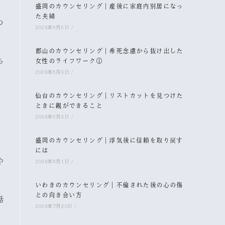
盛岡のカウンセリング｜産後に家庭内別居になっ
た夫婦
つ
2026年8月5日
/
郡山のカウンセリング｜希死念慮から抜け出した
ち
女性のライフワーク①
2026年8月3日
/
仙台のカウンセリング｜リストカットを見つけた
ときに親ができること
2026年8月3日
/
盛岡のカウンセリング｜浮気後に信頼を取り戻す
には
や
2026年8月1日
/
いわきのカウンセリング｜不倫された後の心の傷
との向き合い方
話
2026年7月30日
/