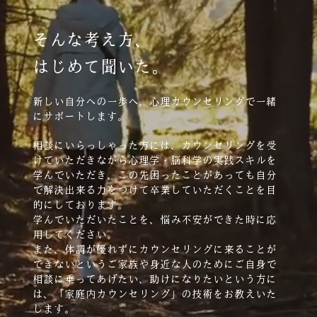
そんな考え方、
はじめて聞いた。
新しい自分への一歩へ、心理カウンセリングで一緒
にサポートします。
相談にいらっしゃった方には、カウンセリングを受
けていただきながら心理学・脳科学の実践スキルを
学んでいただき、この先困ったことがあっても自分
で解決出来る力をつけて卒業していただくことを目
的にしております。
学んでいただいたことを、悩み不安ができた時に応
用してください。
また、体調が優れずにカウンセリングに来ることが
できないというご家族や身近な人のためにご自身で
相談に乗ってあげたい、助けになりたいという方に
は、「家庭内カウンセリング」の技術をお教えいた
します。