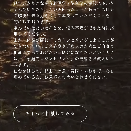
けていただきながら心理学・脳科学の実践スキルを
学んでいただき、この先困ったことがあっても自分
で解決出来る力をつけて卒業していただくことを目
的にしております。
学んでいただいたことを、悩み不安ができた時に応
用してください。
また、体調が優れずにカウンセリングに来ることが
できないというご家族や身近な人のためにご自身で
相談に乗ってあげたい、助けになりたいという方に
は、「家庭内カウンセリング」の技術をお教えいた
します。
仙台をはじめ、郡山・福島・盛岡・いわきで、心を
痛めている方、お気軽にお問い合わせください。
ちょっと相談してみる